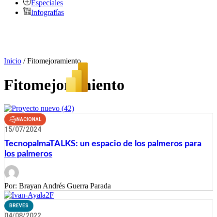
Especiales
Infografías
Inicio
/
Fitomejoramiento
Fitomejoramiento
NACIONAL
15/07/2024
TecnopalmaTALKS: un espacio de los palmeros para
los palmeros
Por:
Brayan Andrés Guerra Parada
BREVES
04/08/2022