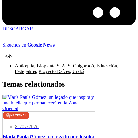
DESCARGAR
Síguenos en
Google News
Tags
Antioquia
,
Bioplanta S. A. S
,
Chigorodó
,
Educación
,
Fedepalma
,
Proyecto Raíces
,
Urabá
Temas relacionados
NACIONAL
31/07/2026
María Paula Gómez: un legado que inspira