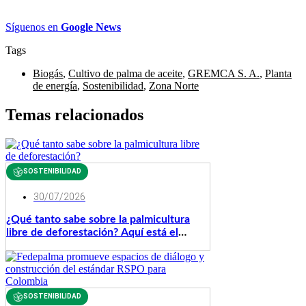
Síguenos en
Google News
Tags
Biogás
,
Cultivo de palma de aceite
,
GREMCA S. A.
,
Planta
de energía
,
Sostenibilidad
,
Zona Norte
Temas relacionados
SOSTENIBILIDAD
30/07/2026
¿Qué tanto sabe sobre la palmicultura
libre de deforestación? Aquí está el
nuevo ABC de Fedepalma con todas las
respuestas
SOSTENIBILIDAD